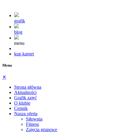
grafik
blog
menu
kup karnet
Menu
✕
Strona główna
Aktualności
Grafik zajęć
O klubie
Cennik
Nasza oferta
Siłownia
Fitness
Zajęcia grupowe